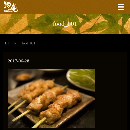
メ
food_001
TOP
food_001
2017-06-28